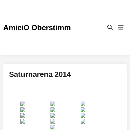
Zum
Inhalt
springen
AmiciO Oberstimm
Hau
Suche
öffnen
Saturnarena 2014