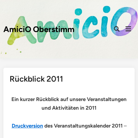
Zum
Inhalt
springen
AmiciO Oberstimm
Hau
Suche
öffnen
Rückblick 2011
Ein kurzer Rückblick auf unsere Veranstaltungen
und Aktivitäten in 2011
Druckversion
des Veranstaltungskalender 2011
–