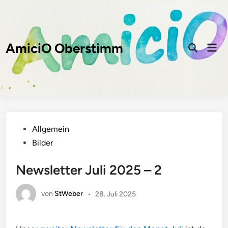
Zum
Inhalt
springen
AmiciO Oberstimm
Hau
Suche
öffnen
Veröffentlicht
Allgemein
in
Bilder
Newsletter Juli 2025 – 2
von
StWeber
•
28. Juli 2025