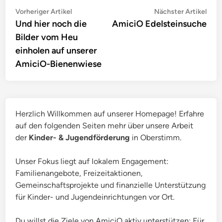
Beitragsnavigation
Vorheriger
Näc
Vorheriger Artikel
Nächster Artikel
Artikel:
Artik
Und hier noch die
AmiciO Edelsteinsuche
Bilder vom Heu
einholen auf unserer
AmiciO-Bienenwiese
Herzlich Willkommen auf unserer Homepage! Erfahre
auf den folgenden Seiten mehr über unsere Arbeit
der
Kinder- & Jugendförderung
in Oberstimm.
Unser Fokus liegt auf lokalem Engagement:
Familienangebote, Freizeitaktionen,
Gemeinschaftsprojekte und finanzielle Unterstützung
für Kinder- und Jugendeinrichtungen vor Ort.
Du willst die Ziele von AmiciO aktiv unterstützen: Für